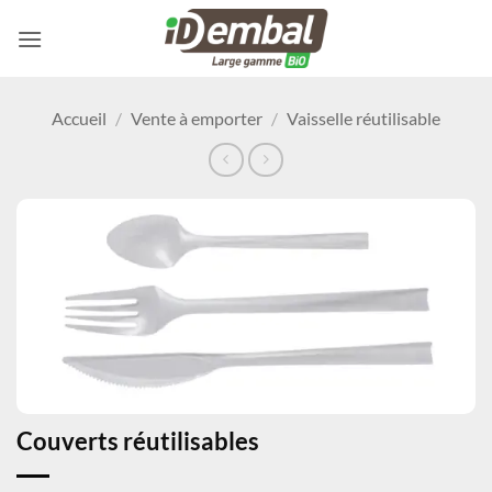
Passer
au
contenu
Accueil
/
Vente à emporter
/
Vaisselle réutilisable
Couverts réutilisables