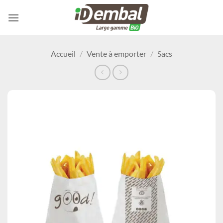
Passer
au
contenu
Accueil
/
Vente à emporter
/
Sacs