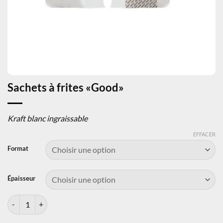
Sachets à frites «Good»
Kraft blanc ingraissable
EFFACER
Format
Épaisseur
quantité de Sachets à frites «Good»