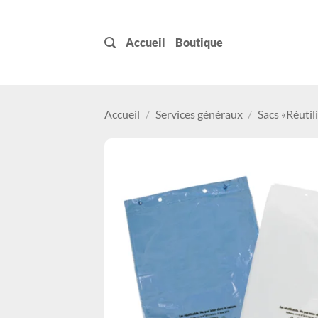
Passer
au
Accueil
Boutique
contenu
Accueil
/
Services généraux
/
Sacs «Réutil