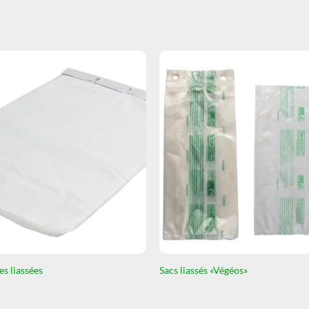
es liassées
Sacs liassés «Végéos»