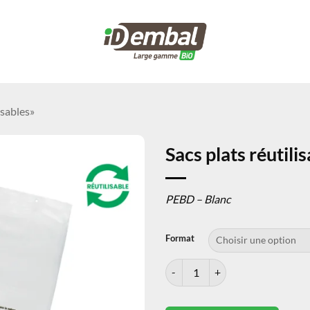
isables»
Sacs plats réutili
PEBD – Blanc
Format
quantité de Sacs plats réutilisable