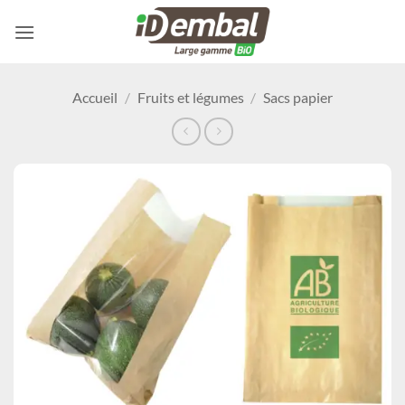
Passer
au
contenu
Accueil
/
Fruits et légumes
/
Sacs papier