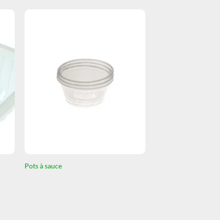
Pots à sauce
Pots à sauce
Ajouter au dev