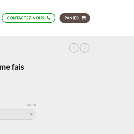
PANIER
CONTACTEZ-NOUS
me fais
EFFACER
ais croquer !»