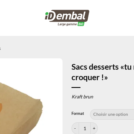
s
Sacs desserts «tu 
croquer !»
Kraft brun
Format
quantité de Sacs desserts «tu me f