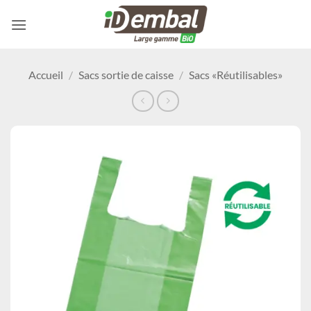
Passer
au
contenu
Accueil
/
Sacs sortie de caisse
/
Sacs «Réutilisables»