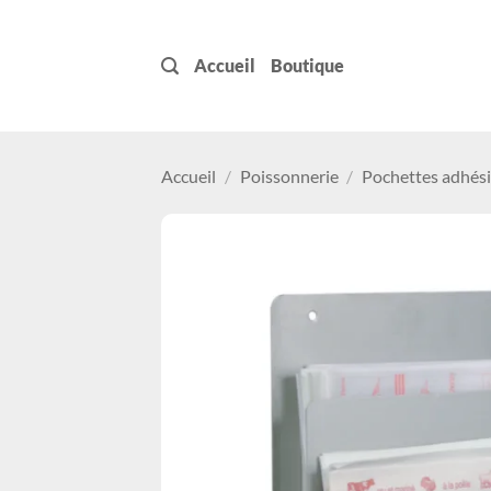
Passer
au
Accueil
Boutique
contenu
Accueil
/
Poissonnerie
/
Pochettes adhési