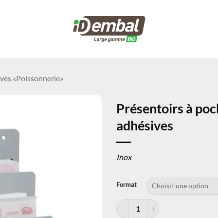
ves «Poissonnerie»
Présentoirs à poc
adhésives
Inox
Format
quantité de Présentoirs à pochett