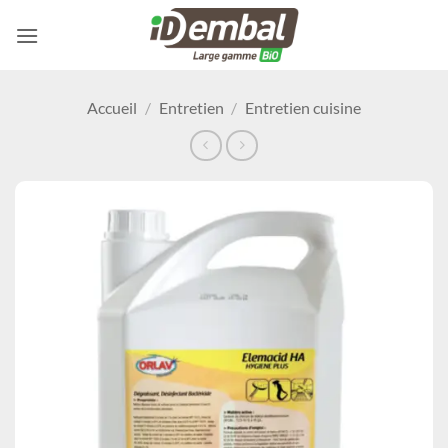
Passer
au
contenu
Accueil
/
Entretien
/
Entretien cuisine