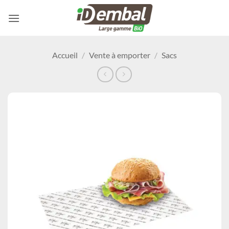
Passer
au
contenu
Accueil
/
Vente à emporter
/
Sacs