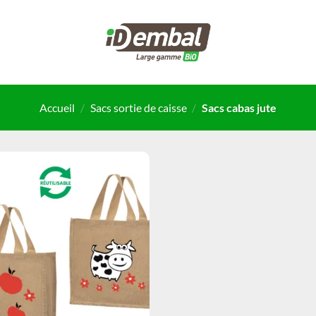
Accueil
/
Sacs sortie de caisse
/
Sacs cabas jute