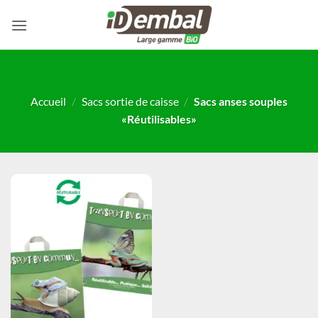
Passer
au
contenu
Accueil
/
Sacs sortie de caisse
/
Sacs anses souples
«Réutilisables»